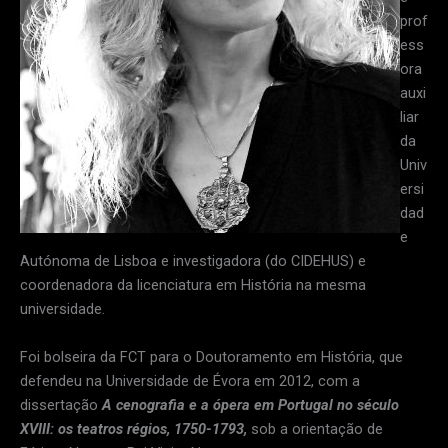
prof
ess
ora
auxi
liar
da
Univ
ersi
dad
e
Autónoma de Lisboa e investigadora (do CIDEHUS) e
coordenadora da licenciatura em História na mesma
universidade.
Foi bolseira da FCT para o Doutoramento em História, que
defendeu na Universidade de Évora em 2012, com a
dissertação
A cenografia e a ópera em Portugal no século
XVIII: os teatros régios, 1750-1793,
sob a orientação de