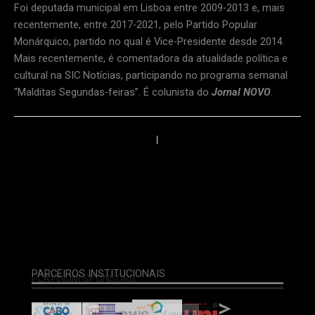
Foi deputada municipal em Lisboa entre 2009-2013 e, mais
recentemente, entre 2017-2021, pelo Partido Popular
Monárquico, partido no qual é Vice-Presidente desde 2014.
Mais recentemente, é comentadora da atualidade política e
cultural na SIC Notícias, participando no programa semanal
“Malditas Segundas-feiras”. É colunista do
Jornal NOVO
.
←
Anterior
Próximo
→
PARCEIROS DE MEDIA
APOIO
PARCEIROS INSTITUCIONAIS
GOLD SPONSORS
SILVER SPONSORS
ORGANIZAÇÃO
PLATINUM SPONSORS
BRONZE SPONSORS