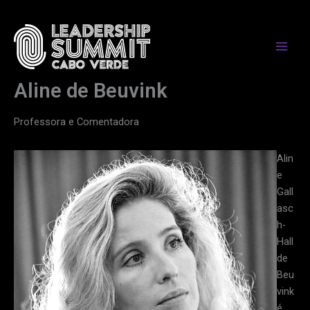
Skip
to
content
Aline de Beuvink
Professora e Comentadora
Alin
e
Gall
asc
h-
Hall
de
Beu
vink
é