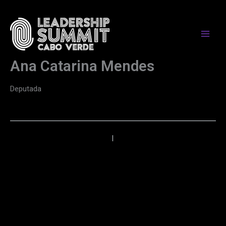
Skip
to
content
Ana Catarina Mendes
Deputada
←
Anterior
Próximo
→
PARCEIROS DE MEDIA