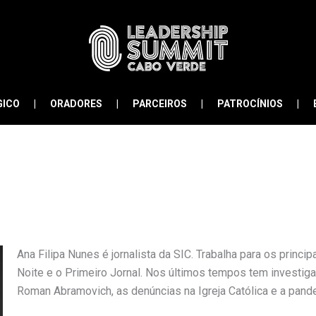
GICO
ORADORES
PARCEIROS
PATROCÍNIOS
Ana Filipa Nunes é jornalista da SIC. Trabalha para os princi
Noite e o Primeiro Jornal. Nos últimos tempos tem investig
Roman Abramovich, as denúncias na Igreja Católica e a pan