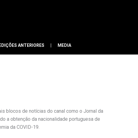
EDIÇÕES ANTERIORES
MEDIA
pais blocos de notícias do canal como o Jornal da
ado a obtenção da nacionalidade portuguesa de
demia da COVID-19.