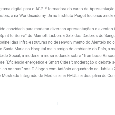
grama digital para o ACP. É formadora do curso de Apresentaçã
stas, e na Worldacademy. Já no Instituto Piaget lecionou ainda 
 sido convidada para moderar diversas apresentações e eventos
Spirit to Serve” do Marriott Lisbon; a Gala dos Dadores de Sang
painel das Infra-estruturas no desenvolvimento do Alentejo no 
do Santa Maria no Hospital mais amigo do ambiente do País; a
dade Social; a moderar a mesa redonda sobre “Trombose Associ
re “Eficiência energética e Smart Cities”; moderação o debate s
mo as nossas” nos Diálogos com António enquadrado no Jubileu
 de Mestrado Integrado de Medicina na FMUL na disciplina de Co