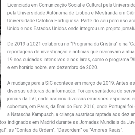
Licenciada em Comunicação Social e Cultural pela Universi
pela Universidade Autónoma de Lisboa e Mestranda em Ciênci
Universidade Católica Portuguesa. Parte do seu percurso ac
Unido e nos Estados Unidos onde integrou um projeto jornalí
De 2019 a 2021 colaborou no “Programa da Cristina” e na “Ca
reportagens de investigação e notícias que marcavam a atu
19 nos cuidados intensivos e nos lares, como o programa “A
e em horário nobre, em dezembro de 2020.
A mudança para a SIC acontece em março de 2019. Antes es
diversas editoras da informação. Foi apresentadora de servi
jornais da TVI, onde assinou diversas emissões especiais e
cobertura, em Paris, da final do Euro 2016, onde Portugal fo
a Natascha Kampusch, a criança austríaca raptada aos dez an
 indignados em Madrid durante as Jornadas Mundiais da Juven
gal”, as “Contas da Ordem”, “Desordem” ou “Amores Reais”.