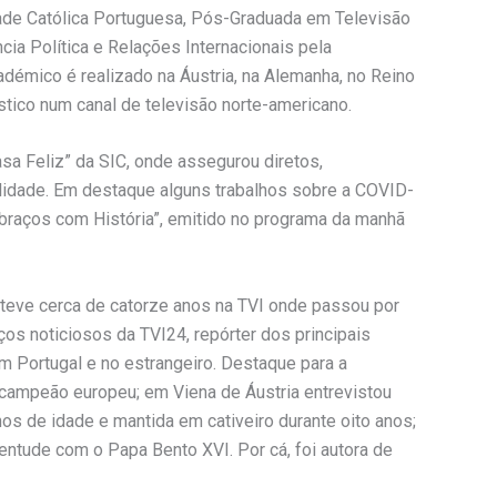
dade Católica Portuguesa, Pós-Graduada em Televisão
a Política e Relações Internacionais pela
adémico é realizado na Áustria, na Alemanha, no Reino
stico num canal de televisão norte-americano.
sa Feliz” da SIC, onde assegurou diretos,
alidade. Em destaque alguns trabalhos sobre a COVID-
braços com História”, emitido no programa da manhã
teve cerca de catorze anos na TVI onde passou por
ços noticiosos da TVI24, repórter dos principais
m Portugal e no estrangeiro. Destaque para a
i campeão europeu; em Viena de Áustria entrevistou
os de idade e mantida em cativeiro durante oito anos;
tude com o Papa Bento XVI. Por cá, foi autora de