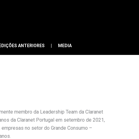
EDIÇÕES ANTERIORES
MEDIA
ualmente membro da Leadership Team da Claranet
nos da Claranet Portugal em setembro de 2021,
 empresas no setor do Grande Consumo –
anos.