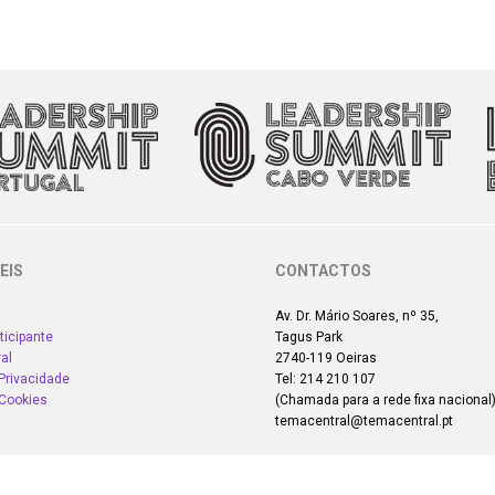
EIS
CONTACTOS
Av. Dr. Mário Soares, nº 35,
ticipante
Tagus Park
al
2740-119 Oeiras
 Privacidade
Tel: 214 210 107
 Cookies
(Chamada para a rede fixa nacional
temacentral@temacentral.pt