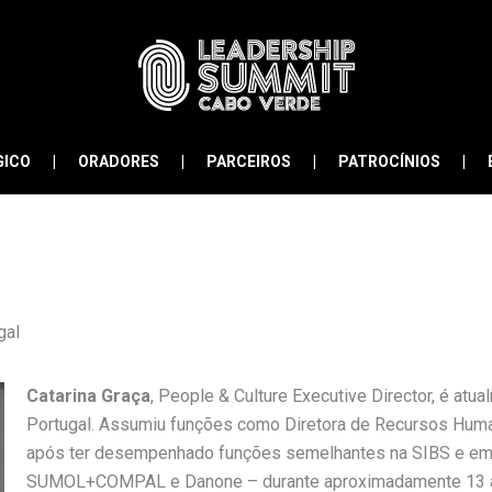
GICO
ORADORES
PARCEIROS
PATROCÍNIOS
gal
Catarina Graça
, People & Culture Executive Director, é at
Portugal. Assumiu funções como Diretora de Recursos Huma
após ter desempenhado funções semelhantes na SIBS e em
SUMOL+COMPAL e Danone – durante aproximadamente 13 