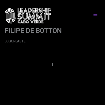
Skip
to
content
FILIPE DE BOTTON
LOGOPLASTE
←
Anterior
Próximo
→
PARCEIROS DE MEDIA