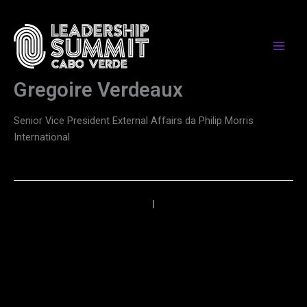
Skip
to
content
Gregoire Verdeaux
Senior Vice President External Affairs da Philip Morris
International
←
Anterior
Próximo
→