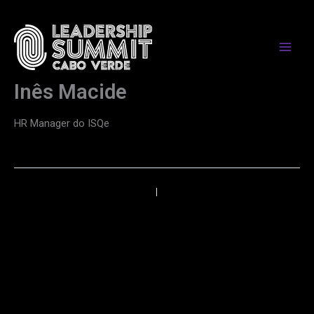
Skip
to
content
Inês Macide
HR Manager do ISQe
←
Anterior
Próximo
→
PARCEIROS DE MEDIA