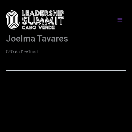
Skip
to
content
Joelma Tavares
CEO da DevTrust
←
Anterior
Próximo
→
PARCEIROS DE MEDIA