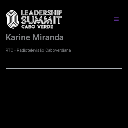
Skip
to
content
Karine Miranda
RTC - Rádiotelevisão Caboverdiana
←
Anterior
Próximo
→
PARCEIROS DE MEDIA