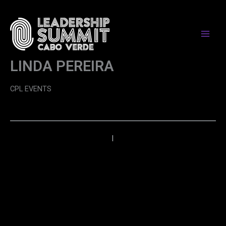
Skip
to
content
LINDA PEREIRA
CPL EVENTS
←
Anterior
Próximo
→
PARCEIROS DE MEDIA