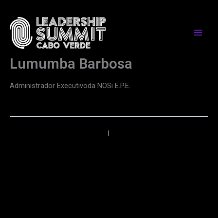
Skip
to
content
Lumumba Barbosa
Administrador Executivoda NOSi E.P.E.
←
Anterior
Próximo
→
PARCEIROS DE MEDIA