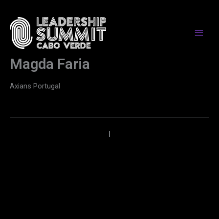
Skip
to
content
Magda Faria
Axians Portugal
←
Anterior
Próximo
→
PARCEIROS DE MEDIA