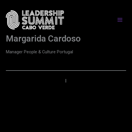
Skip
to
content
Margarida Cardoso
Manager People & Culture Portugal
←
Anterior
Próximo
→
PARCEIROS DE MEDIA