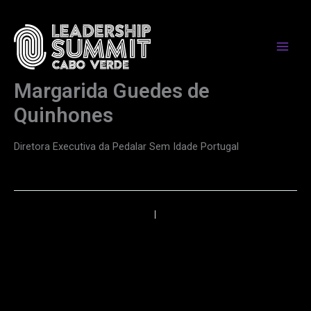
Skip
to
content
Margarida Guedes de
Quinhones
Diretora Executiva da Pedalar Sem Idade Portugal
←
Anterior
Próximo
→