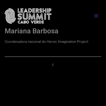
Skip
to
content
Mariana Barbosa
Coordenadora nacional do Heroic Imagination Project
←
Anterior
Próximo
→
PARCEIROS DE MEDIA