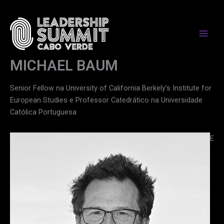
Skip
to
content
MICHAEL BAUM
Senior Fellow na University of California Berkely’s Institute for
European Studies e Professor Catedrático na Universidade
Católica Portuguesa
E