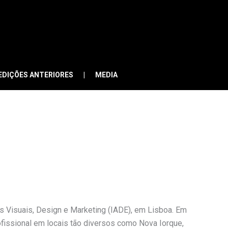
EDIÇÕES ANTERIORES
MEDIA
es Visuais, Design e Marketing (IADE), em Lisboa. Em
fissional em locais tão diversos como Nova Iorque,