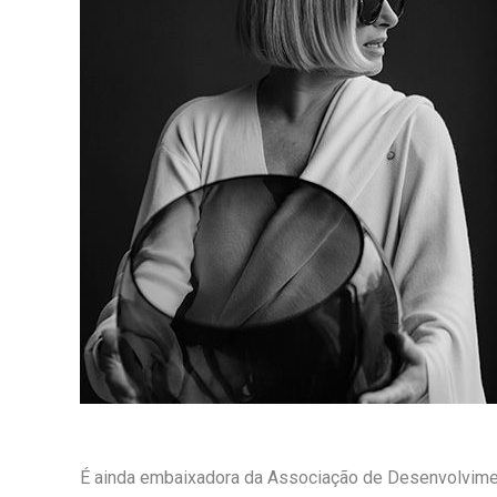
É ainda embaixadora da Associação de Desenvolviment