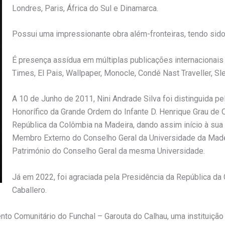
Londres, Paris, África do Sul e Dinamarca.
Possui uma impressionante obra além-fronteiras, tendo sido d
É presença assídua em múltiplas publicações internacionais
Times, El Pais, Wallpaper, Monocle, Condé Nast Traveller, S
A 10 de Junho de 2011, Nini Andrade Silva foi distinguida p
Honorífico da Grande Ordem do Infante D. Henrique Grau de O
República da Colômbia na Madeira, dando assim início à sua 
Membro Externo do Conselho Geral da Universidade da Made
Património do Conselho Geral da mesma Universidade.
Já em 2022, foi agraciada pela Presidência da República da 
Caballero.
o Comunitário do Funchal – Garouta do Calhau, uma instituiçã