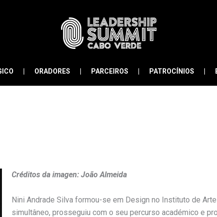
GICO
ORADORES
PARCEIROS
PATROCÍNIOS
Créditos da imagen: João Almeida
Nini Andrade Silva formou-se em Design no Instituto de Art
simultâneo, prosseguiu com o seu percurso académico e pro