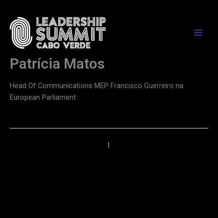
Skip
to
content
Patrícia Matos
Head Of Communications MEP Francisco Guerreiro na
European Parliament
←
Anterior
Próximo
→