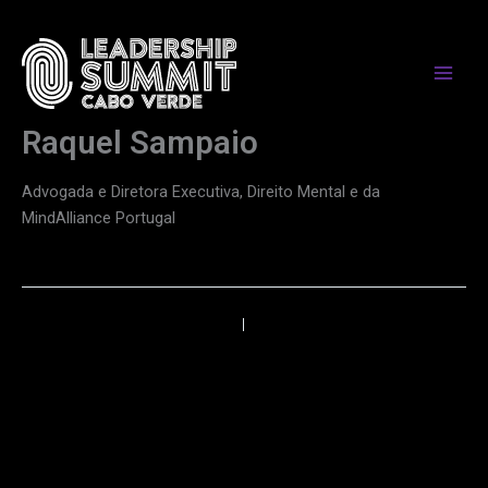
Skip
to
content
Raquel Sampaio
Advogada e Diretora Executiva, Direito Mental e da
MindAlliance Portugal
←
Anterior
Próximo
→