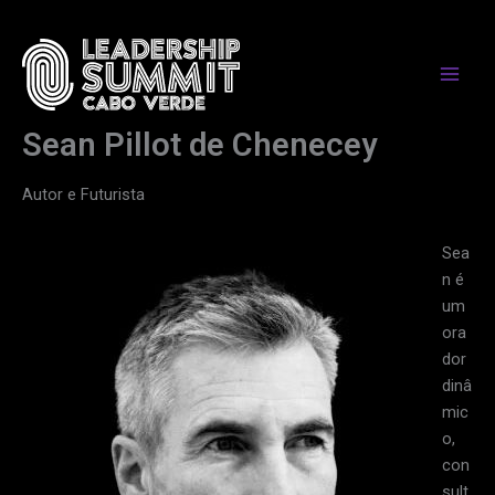
Skip
to
content
Sean Pillot de Chenecey
Autor e Futurista
Sea
n é
um
ora
dor
dinâ
mic
o,
con
sult