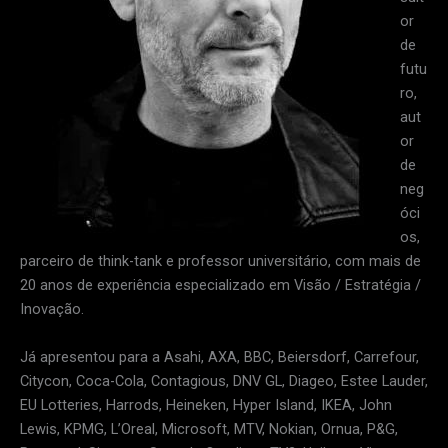
or
de
futu
ro,
aut
or
de
neg
óci
os,
parceiro de think-tank e professor universitário, com mais de
20 anos de experiência especializado em Visão / Estratégia /
Inovação.
Já apresentou para a Asahi, AXA, BBC, Beiersdorf, Carrefour,
Citycon, Coca-Cola, Contagious, DNV GL, Diageo, Estee Lauder,
EU Lotteries, Harrods, Heineken, Hyper Island, IKEA, John
Lewis, KPMG, L’Oreal, Microsoft, MTV, Nokian, Ornua, P&G,