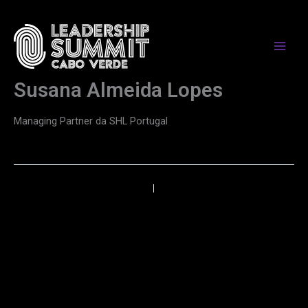
Skip
to
content
Susana Almeida Lopes
Managing Partner da SHL Portugal
←
Anterior
Próximo
→
PARCEIROS DE MEDIA