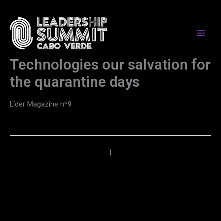
Skip
to
content
Technologies our salvation for
the quarantine days
Líder Magazine nº9
←
Anterior
Próximo
→