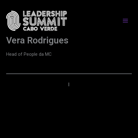
Skip
to
content
Vera Rodrigues
Head of People da MC
←
Anterior
Próximo
→
PARCEIROS DE MEDIA