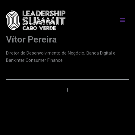
Skip
to
content
Vítor Pereira
Diretor de Desenvolvimento de Negócio, Banca Digital e
Bankinter Consumer Finance
←
Anterior
Próximo
→