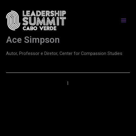
Skip
to
content
Ace Simpson
Autor, Professor e Diretor, Center for Compassion Studies
←
Anterior
Próximo
→
PARCEIROS DE MEDIA