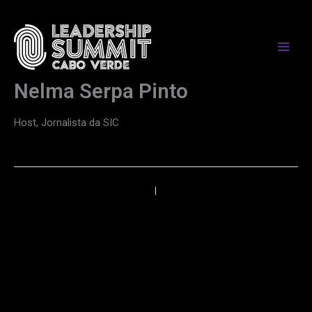
Skip
to
content
Nelma Serpa Pinto
Host, Jornalista da SIC
←
Anterior
Próximo
→
PARCEIROS DE MEDIA