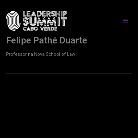
Skip
to
content
Felipe Pathé Duarte
Professor na Nova School of Law
←
Anterior
Próximo
→
PARCEIROS DE MEDIA