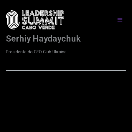
Skip
to
content
Serhiy Haydaychuk
Presidente do CEO Club Ukraine
←
Anterior
Próximo
→
PARCEIROS DE MEDIA